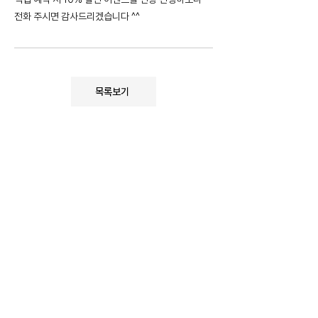
전화 주시면 감사드리겠습니다 ^^
목록보기
예약안내
예약하기
객실안내
전화문의
업체명
양양 슬로우웨이브 오션뷰 가족펜션