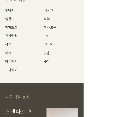
객실 내 시설
인덕션
에어컨
냉장고
식탁
커피포트
취사도구
전기밥솥
TV
샴푸
컨디셔너
치약
칫솔
바디워시
​수건
드라이기
다른 객실 보기
스탠다드 A